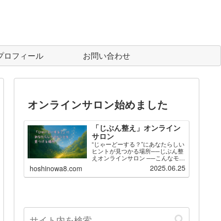
プロフィール
お問い合わせ
オンラインサロン始めました
「じぶん整え」オンライン
サロン
“じゃーどーする？”にあなたらしい
ヒントが見つかる場所──じぶん整
えオンラインサロン ──こんなモヤ
モヤ、ありませんか？毎日「この
2025.06.25
hoshinowa8.com
ままでいいの？」が頭をよぎる
「じゃーどーする？」と問われて
も、具体的な一歩が出てこない。
自分を整える時間が取り…